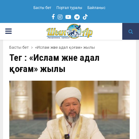
Басты бет
Портал туралы
Байланыс
Facebook
Instagram
Youtube
Telegram
PRIMARY
MENU
Басты бет
«Ислам және адал қоғам» жылы
Тег : «Ислам және адал
қоғам» жылы