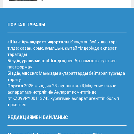
ПОРТАЛ ТУРАЛЫ
«Шын-Ар» ақпараттық порталы
Қазақстан бойынша төрт
тілде: қазақ, орыс, ағылшын, қытай тілдерінде ақпарат
таратады
Біздің ұранымыз:
«Шындық пен Ар-намысты ту еткен
платформа»
Біздің миссия:
Маңызды ақпараттарды бейтарап тұрғыда
тарату.
Портал
2025 жылдың 28-ақпанында ҚР Мәдениет және
ақпарат министрлігінің Ақпарат комитетінде
№ KZ09VPY00113745
куәлігімен ақпарат агенттігі болып
тіркелген.
РЕДАКЦИЯМЕН БАЙЛАНЫС