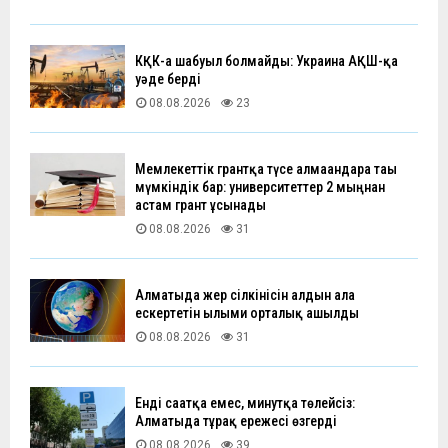
КҚК-ға шабуыл болмайды: Украина АҚШ-қа
уәде берді
08.08.2026
23
Мемлекеттік грантқа түсе алмағандарға тағы
мүмкіндік бар: университеттер 2 мыңнан
астам грант ұсынады
08.08.2026
31
Алматыда жер сілкінісін алдын ала
ескертетін ғылыми орталық ашылды
08.08.2026
31
Енді сағатқа емес, минутқа төлейсіз:
Алматыда тұрақ ережесі өзгерді
08.08.2026
39