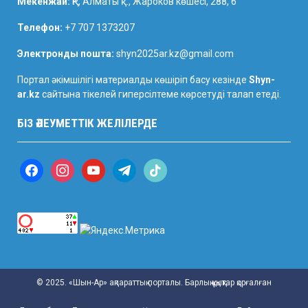
Мекенжай:
ҚР, Алматы қ., Жароков көшесі, 288, 6
Телефон:
+7 707 1373207
Электронды пошта:
shyn2025ar.kz@gmail.com
Портал әкімшілігі материалды көшіріп басу кезінде
Shyn-
ar.kz
сайтына
тікелей гиперсілтеме көрсетуді талап етеді.
БІЗ ӘЛЕУМЕТТІК ЖЕЛІЛЕРДЕ
f
i
y
t
t
a
n
o
e
i
c
s
u
l
k
e
t
t
e
t
b
a
u
g
o
o
g
b
r
k
o
r
e
a
k
a
m
m
© 2025. «Шын-Ар» ақпараттық порталы. Барлық құқықтар қорғалған