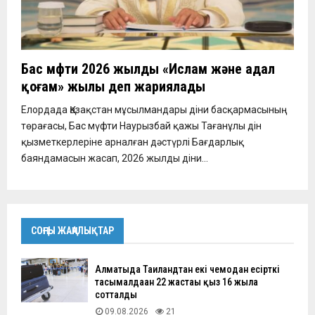
Бас мүфти 2026 жылды «Ислам және адал
қоғам» жылы деп жариялады
Елордада Қазақстан мұсылмандары діни басқармасының
төрағасы, Бас мүфти Наурызбай қажы Тағанұлы дін
қызметкерлеріне арналған дәстүрлі Бағдарлық
баяндамасын жасап, 2026 жылды діни...
СОҢҒЫ ЖАҢАЛЫҚТАР
Алматыда Таиландтан екі чемодан есірткі
тасымалдаған 22 жастағы қыз 16 жылға
сотталды
09.08.2026
21